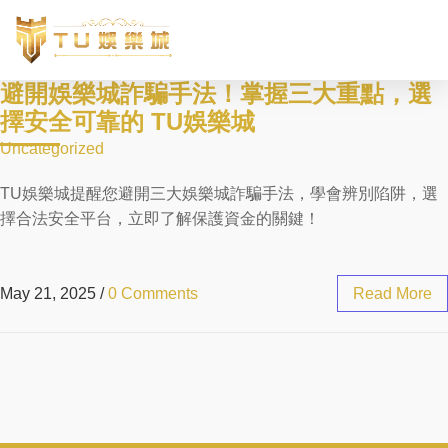
避開娛樂城詐騙手法！掌握三大重點，選
擇安全可靠的 TU娛樂城
Uncategorized
TU娛樂城提醒您避開三大娛樂城詐騙手法，學會辨別陷阱，選
擇合法安全平台，立即了解保護資金的關鍵！
May 21, 2025
/
0 Comments
Read More