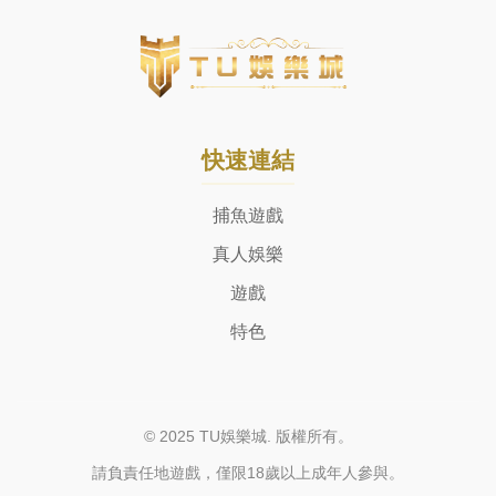
快速連結
捕魚遊戲
真人娛樂
遊戲
特色
© 2025 TU娛樂城. 版權所有。
請負責任地遊戲，僅限18歲以上成年人參與。